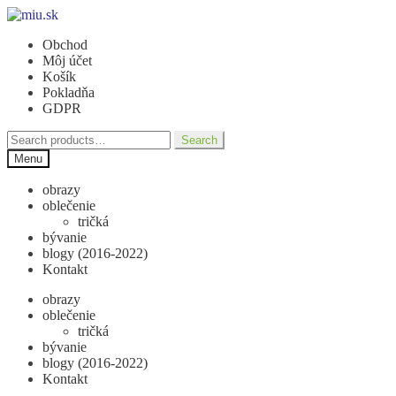
Preskočiť
Preskočiť
na
na
Obchod
navigáciu
obsah
Môj účet
Košík
Pokladňa
GDPR
Search
Search
for:
Menu
obrazy
oblečenie
tričká
bývanie
blogy (2016-2022)
Kontakt
obrazy
oblečenie
tričká
bývanie
blogy (2016-2022)
Kontakt