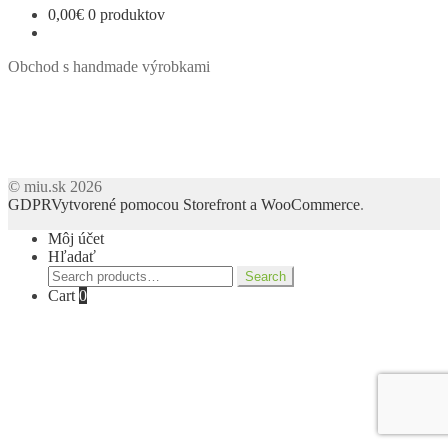
0,00
€
0 produktov
Obchod s handmade výrobkami
© miu.sk 2026
GDPR
Vytvorené pomocou Storefront a WooCommerce
.
Môj účet
Hľadať
Search
Search
for:
Cart
0