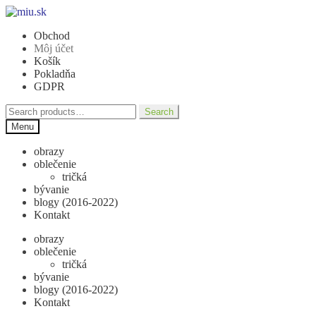
Preskočiť
Preskočiť
na
na
Obchod
navigáciu
obsah
Môj účet
Košík
Pokladňa
GDPR
Search
Search
for:
Menu
obrazy
oblečenie
tričká
bývanie
blogy (2016-2022)
Kontakt
obrazy
oblečenie
tričká
bývanie
blogy (2016-2022)
Kontakt