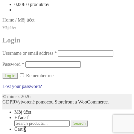
0,00
€
0 produktov
Home
/
Môj účet
Môj účet
Login
Username or email address
*
Password
*
Remember me
Log in
Lost your password?
© miu.sk 2026
GDPR
Vytvorené pomocou Storefront a WooCommerce
.
Môj účet
Hľadať
Search
Search
for:
Cart
0