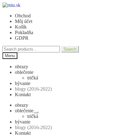
Preskočiť
Preskočiť
na
na
Obchod
navigáciu
obsah
Môj účet
Košík
Pokladňa
GDPR
Search
Search
for:
Menu
obrazy
oblečenie
tričká
bývanie
blogy (2016-2022)
Kontakt
obrazy
oblečenie
Rozbaliť
tričká
podradené
bývanie
menu
blogy (2016-2022)
Kontakt