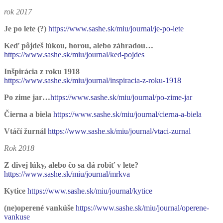
rok 2017
Je po lete (?)
https://www.sashe.sk/miu/journal/je-po-lete
Keď pôjdeš lúkou, horou, alebo záhradou…
https://www.sashe.sk/miu/journal/ked-pojdes
Inšpirácia z roku 1918
https://www.sashe.sk/miu/journal/inspiracia-z-roku-1918
Po zime jar…
https://www.sashe.sk/miu/journal/po-zime-jar
Čierna a biela
https://www.sashe.sk/miu/journal/cierna-a-biela
Vtáčí žurnál
https://www.sashe.sk/miu/journal/vtaci-zurnal
Rok 2018
Z divej lúky, alebo čo sa dá robiť v lete?
https://www.sashe.sk/miu/journal/mrkva
Kytice
https://www.sashe.sk/miu/journal/kytice
(ne)operené vankúše
https://www.sashe.sk/miu/journal/operene-
vankuse