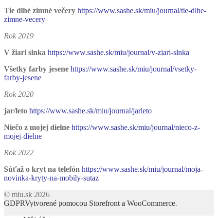
Tie dlhé zimné večery
https://www.sashe.sk/miu/journal/tie-dlhe-
zimne-vecery
Rok 2019
V žiari slnka
https://www.sashe.sk/miu/journal/v-ziari-slnka
Všetky farby jesene
https://www.sashe.sk/miu/journal/vsetky-
farby-jesene
Rok 2020
jar/leto
https://www.sashe.sk/miu/journal/jarleto
Niečo z mojej dielne
https://www.sashe.sk/miu/journal/nieco-z-
mojej-dielne
Rok 2022
Súťaž o kryt na telefón
https://www.sashe.sk/miu/journal/moja-
novinka-kryty-na-mobily-sutaz
© miu.sk 2026
GDPR
Vytvorené pomocou Storefront a WooCommerce
.