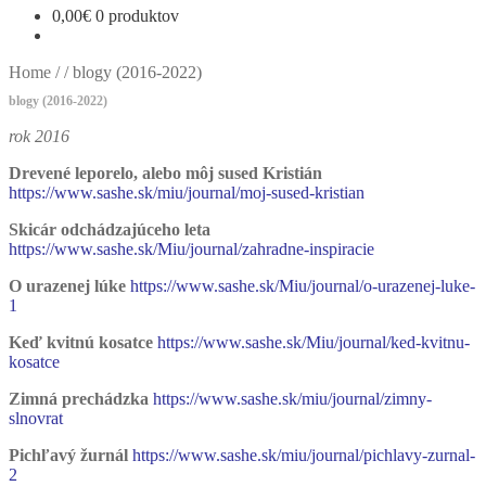
0,00
€
0 produktov
Home
/
/
blogy (2016-2022)
blogy (2016-2022)
rok 2016
Drevené leporelo, alebo môj sused Kristián
https://www.sashe.sk/miu/journal/moj-sused-kristian
Skicár odchádzajúceho leta
https://www.sashe.sk/Miu/journal/zahradne-inspiracie
O urazenej lúke
https://www.sashe.sk/Miu/journal/o-urazenej-luke-
1
Keď kvitnú kosatce
https://www.sashe.sk/Miu/journal/ked-kvitnu-
kosatce
Zimná prechádzka
https://www.sashe.sk/miu/journal/zimny-
slnovrat
Pichľavý žurnál
https://www.sashe.sk/miu/journal/pichlavy-zurnal-
2