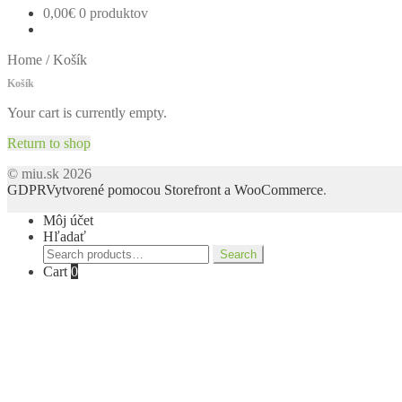
0,00
€
0 produktov
Home
/
Košík
Košík
Your cart is currently empty.
Return to shop
© miu.sk 2026
GDPR
Vytvorené pomocou Storefront a WooCommerce
.
Môj účet
Hľadať
Search
Search
for:
Cart
0