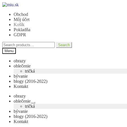
Preskočiť
Preskočiť
na
na
Obchod
navigáciu
obsah
Môj účet
Košík
Pokladňa
GDPR
Search
Search
for:
Menu
obrazy
oblečenie
tričká
bývanie
blogy (2016-2022)
Kontakt
obrazy
oblečenie
Rozbaliť
tričká
podradené
bývanie
menu
blogy (2016-2022)
Kontakt