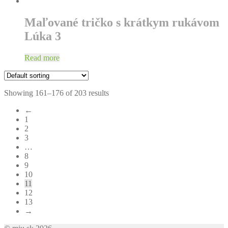
Maľované tričko s krátkym rukávom
Lúka 3
Read more
Showing 161–176 of 203 results
←
1
2
3
…
8
9
10
11
12
13
→