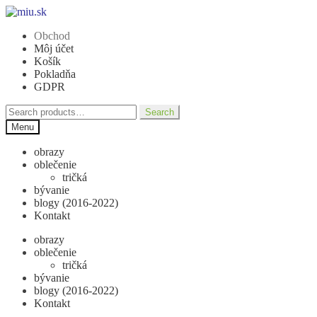
Preskočiť
Preskočiť
na
na
Obchod
navigáciu
obsah
Môj účet
Košík
Pokladňa
GDPR
Search
Search
for:
Menu
obrazy
oblečenie
tričká
bývanie
blogy (2016-2022)
Kontakt
obrazy
oblečenie
tričká
bývanie
blogy (2016-2022)
Kontakt