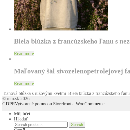
Biela blúzka z francúzskeho ľanu s n
Read more
Maľovaný šál sivozelenopetrolejovej f
Read more
Ľanová blúzka s ružovými kvetmi
Biela blúzka z francúzskeho ľanu
© miu.sk 2026
GDPR
Vytvorené pomocou Storefront a WooCommerce
.
Môj účet
Hľadať
Search
Search
for: