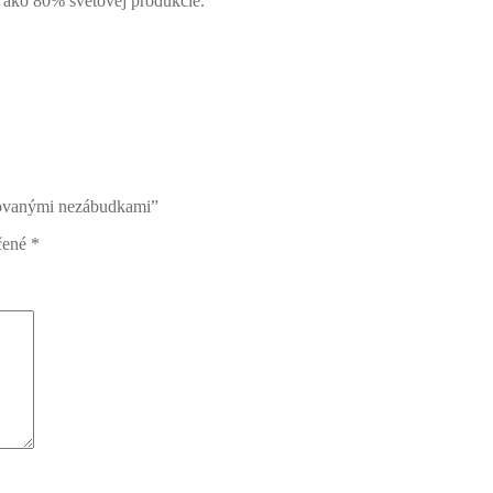
c ako 80% svetovej produkcie.
aľovanými nezábudkami”
čené
*