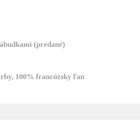
ezábudkami (predané)
arby, 100% francúzsky ľan