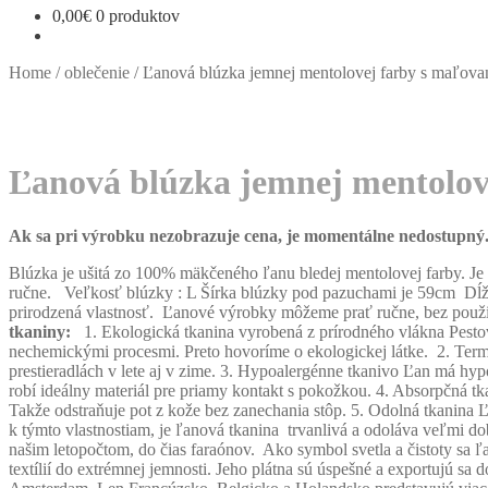
0,00
€
0 produktov
Home
/
oblečenie
/
Ľanová blúzka jemnej mentolovej farby s maľov
Ľanová blúzka jemnej mentolo
Ak sa pri výrobku nezobrazuje cena, je momentálne nedostupný. A
Blúzka je ušitá zo 100% mäkčeného ľanu bledej mentolovej farby. Je
ručne. Veľkosť blúzky : L Šírka blúzky pod pazuchami je 59cm Dĺžka
prirodzená vlastnosť. Ľanové výrobky môžeme prať ručne, bez použitia
tkaniny:
1. Ekologická tkanina vyrobená z prírodného vlákna Pestova
nechemickými procesmi. Preto hovoríme o ekologickej látke. 2. Termo
prestieradlách v lete aj v zime. 3. Hypoalergénne tkanivo Ľan má hyp
robí ideálny materiál pre priamy kontakt s pokožkou. 4. Absorpčná t
Takže odstraňuje pot z kože bez zanechania stôp. 5. Odolná tkanina 
k týmto vlastnostiam, je ľanová tkanina trvanlivá a odoláva veľmi d
našim letopočtom, do čias faraónov. Ako symbol svetla a čistoty sa ľ
textílií do extrémnej jemnosti. Jeho plátna sú úspešné a exportujú s