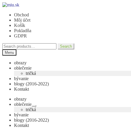
Preskočiť
Preskočiť
na
na
Obchod
navigáciu
obsah
Môj účet
Košík
Pokladňa
GDPR
Search
Search
for:
Menu
obrazy
oblečenie
tričká
bývanie
blogy (2016-2022)
Kontakt
obrazy
oblečenie
Rozbaliť
tričká
podradené
bývanie
menu
blogy (2016-2022)
Kontakt