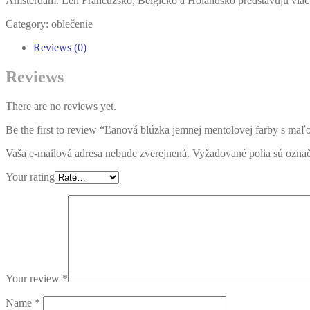
Amsterdam. Len Francúzsko, Belgicko a Holandsko predstavujú via
Category:
oblečenie
Reviews (0)
Reviews
There are no reviews yet.
Be the first to review “Ľanová blúzka jemnej mentolovej farby s m
Vaša e-mailová adresa nebude zverejnená.
Vyžadované polia sú ozna
Your rating
Your review
*
Name
*