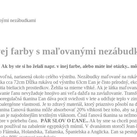
anými nezábudkami
vej farby s maľovanými nezábud
k by ste si ho želali napr. v inej farbe, alebo máte iné otázky..
 voľná, nariasená okolo celého výstrihu. Nezábudky maľované na rukáv
 cca 72cm Dĺžka rukávu od výstrihu 63cm Ľan je čisto prírodný, ekolo
 bieliacich prostiedkov. Žehlia sa mierne vlhké. Ak je látka maľovaná
nie ľanu nevyžaduje hnojivo ani veľa dažďa na zavlažovanie. Transfo
regulačná tkanina Ľan dáva pocit sviežosti v lete a udržuje teplo v zi
oalergénne vlastnosti. Je to zdravý materiál, ktorý priaznivo pôsobí n
kanina Ľanová tkanina môže absorbovať 20% vlhkosti bez toho, aby sa 
Ľan je najodolnejším textilným vláknom. Čistá ľanová tkanina sa nežm
obre v priebehu času.
PÁR SLOV O ĽANE..
Ak by sme sa chceli pozr
an používal na zabalenie egyptských múmií. V dvanástom storočí Jean-B
a do Flámska, Holandska, Talianska, Španielska a Anglicka. Ľan sa pes