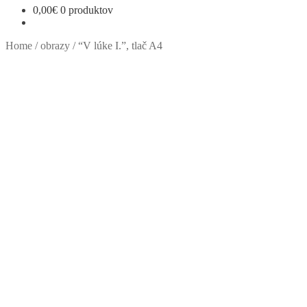
0,00
€
0 produktov
Home
/
obrazy
/
“V lúke I.”, tlač A4