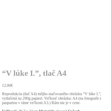
“V lúke I.”, tlač A4
12,00
€
Reprodukcia (tlač A4) môjho maľovaného obrázku “V lúke I.”,
vytlačená na 290g papieri. Veľkosť obrázka: A4 (na fotografii s
paspartou v ráme veľkosti A3.) Rám nie je v cene.