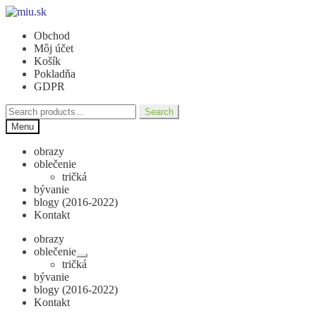
Preskočiť
Preskočiť
na
na
Obchod
navigáciu
obsah
Môj účet
Košík
Pokladňa
GDPR
Search
Search
for:
Menu
obrazy
oblečenie
tričká
bývanie
blogy (2016-2022)
Kontakt
obrazy
oblečenie
Rozbaliť
tričká
podradené
bývanie
menu
blogy (2016-2022)
Kontakt