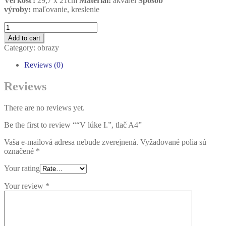
Veľkosť:
29,7 x 21cm
Materiál:
akvarel
Spôsob
výroby:
maľovanie, kreslenie
Quantity
Add to cart
Category:
obrazy
Reviews (0)
Reviews
There are no reviews yet.
Be the first to review ““V lúke I.”, tlač A4”
Vaša e-mailová adresa nebude zverejnená.
Vyžadované polia sú
označené
*
Your rating
Your review
*