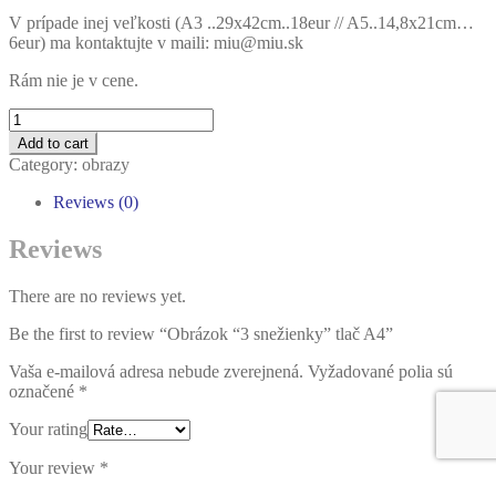
V prípade inej veľkosti (A3 ..29x42cm..18eur // A5..14,8x21cm…
6eur) ma kontaktujte v maili: miu@miu.sk
Rám nie je v cene.
Quantity
Add to cart
Category:
obrazy
Reviews (0)
Reviews
There are no reviews yet.
Be the first to review “Obrázok “3 snežienky” tlač A4”
Vaša e-mailová adresa nebude zverejnená.
Vyžadované polia sú
označené
*
Your rating
Your review
*