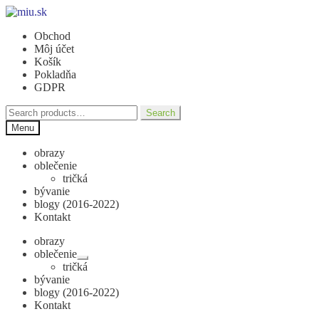
Preskočiť
Preskočiť
na
na
Obchod
navigáciu
obsah
Môj účet
Košík
Pokladňa
GDPR
Search
Search
for:
Menu
obrazy
oblečenie
tričká
bývanie
blogy (2016-2022)
Kontakt
obrazy
oblečenie
Rozbaliť
tričká
podradené
bývanie
menu
blogy (2016-2022)
Kontakt