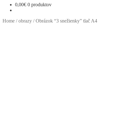
0,00
€
0 produktov
Home
/
obrazy
/
Obrázok “3 snežienky” tlač A4