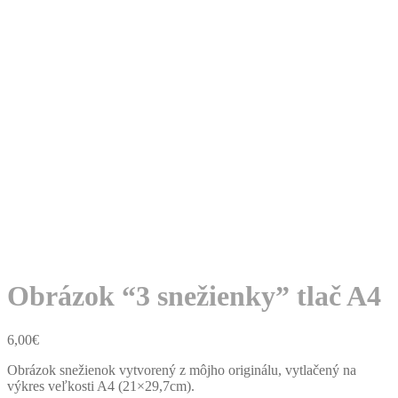
Obrázok “3 snežienky” tlač A4
6,00
€
Obrázok snežienok vytvorený z môjho originálu, vytlačený na
výkres veľkosti A4 (21×29,7cm).