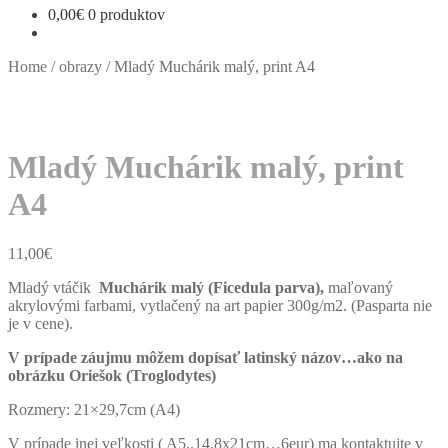
0,00
€
0 produktov
Home
/
obrazy
/
Mladý Muchárik malý, print A4
Mladý Muchárik malý, print
A4
11,00
€
Mladý vtáčik
Muchárik malý (Ficedula parva),
maľovaný
akrylovými farbami, vytlačený na art papier 300g/m2. (Pasparta nie
je v cene).
V prípade záujmu môžem dopísať latinský názov…ako na
obrázku Oriešok (Troglodytes)
Rozmery: 21×29,7cm (A4)
V prípade inej veľkosti ( A5..14,8x21cm…6eur) ma kontaktujte v