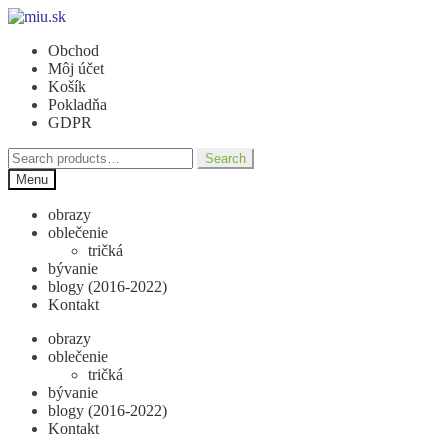
Preskočiť
Preskočiť
na
na
Obchod
navigáciu
obsah
Môj účet
Košík
Pokladňa
GDPR
Search
Search
for:
Menu
obrazy
oblečenie
tričká
bývanie
blogy (2016-2022)
Kontakt
obrazy
oblečenie
tričká
bývanie
blogy (2016-2022)
Kontakt